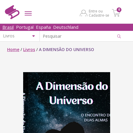
0
Entre ou
Cadastre-se
Brasil
Portugal
España
Deutschland
Home
/
Livros
/
A DIMENSÃO DO UNIVERSO