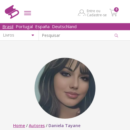
0
Entre ou
Cadastre-se
Brasil
Portugal
España
Deutschland
Home
/
Autores
/
Daniela Tayane