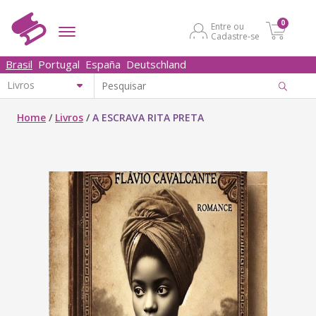
0
Entre ou
Cadastre-se
Brasil
Portugal
España
Deutschland
Home
/
Livros
/
A ESCRAVA RITA PRETA