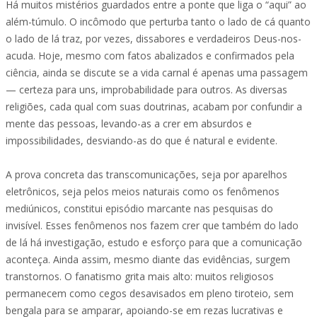
Há muitos mistérios guardados entre a ponte que liga o “aqui” ao
além-túmulo. O incômodo que perturba tanto o lado de cá quanto
o lado de lá traz, por vezes, dissabores e verdadeiros Deus-nos-
acuda. Hoje, mesmo com fatos abalizados e confirmados pela
ciência, ainda se discute se a vida carnal é apenas uma passagem
— certeza para uns, improbabilidade para outros. As diversas
religiões, cada qual com suas doutrinas, acabam por confundir a
mente das pessoas, levando-as a crer em absurdos e
impossibilidades, desviando-as do que é natural e evidente.
A prova concreta das transcomunicações, seja por aparelhos
eletrônicos, seja pelos meios naturais como os fenômenos
mediúnicos, constitui episódio marcante nas pesquisas do
invisível. Esses fenômenos nos fazem crer que também do lado
de lá há investigação, estudo e esforço para que a comunicação
aconteça. Ainda assim, mesmo diante das evidências, surgem
transtornos. O fanatismo grita mais alto: muitos religiosos
permanecem como cegos desavisados em pleno tiroteio, sem
bengala para se amparar, apoiando-se em rezas lucrativas e