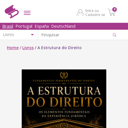
0
Entre ou
Cadastre-se
Brasil
Portugal
España
Deutschland
Home
/
Livros
/
A Estrutura do Direito