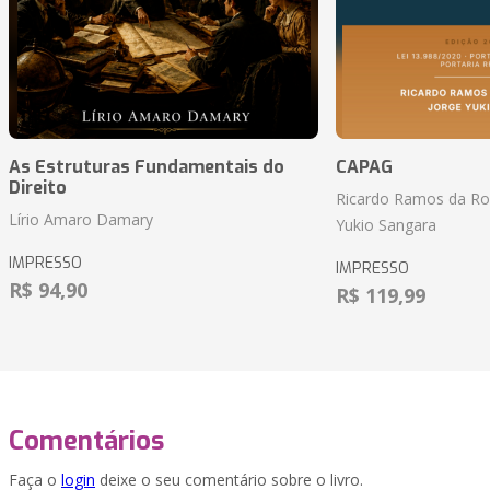
As Estruturas Fundamentais do
CAPAG
Direito
Ricardo Ramos da Roc
Lírio Amaro Damary
Yukio Sangara
IMPRESSO
IMPRESSO
R$ 94,90
R$ 119,99
Comentários
Faça o
login
deixe o seu comentário sobre o livro.