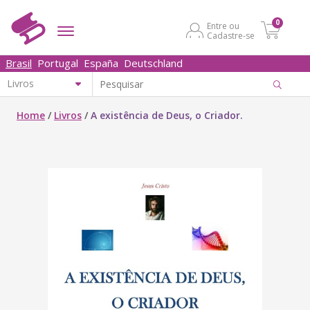
0
Entre ou
Cadastre-se
Brasil
Portugal
España
Deutschland
Home
/
Livros
/
A existência de Deus, o Criador.