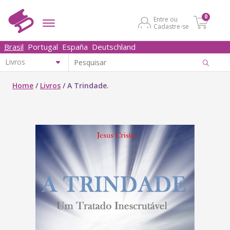
0
Entre ou
Cadastre-se
Brasil
Portugal
España
Deutschland
Home
/
Livros
/
A Trindade.