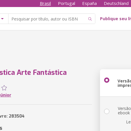
Brasil
Portugal
España
Deutschland
Publique seu l
stica Arte Fantástica
Versã
impre
Júnior
Versã
ebook
ivro: 283504
Le
s