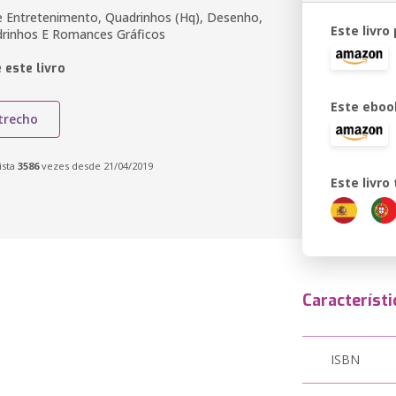
 e Entretenimento, Quadrinhos (Hq), Desenho,
Este livro
drinhos E Romances Gráficos
 este livro
Este eboo
trecho
ista
3586
vezes desde 21/04/2019
Este livr
Característi
ISBN