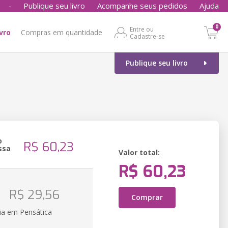
-
Publique seu livro
Acompanhe seus pedidos
Ajuda
0
Entre ou
ivro
Compras em quantidade
Cadastre-se
Publique seu livro
o
R$ 60,23
ssa
Valor total:
R$ 60,23
o
R$ 29,56
Comprar
ia em Pensática