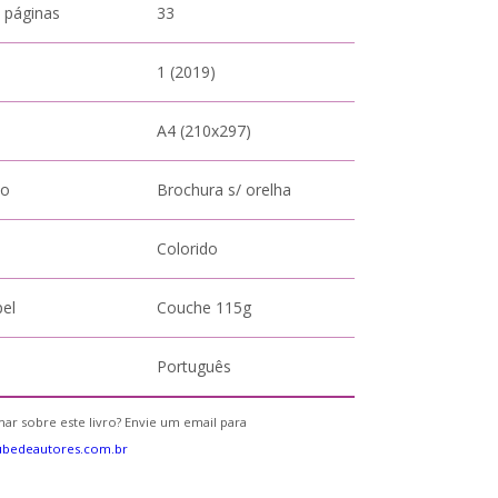
 páginas
33
1 (2019)
A4 (210x297)
to
Brochura s/ orelha
Colorido
pel
Couche 115g
Português
ar sobre este livro? Envie um email para
ubedeautores.com.br