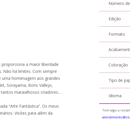
Número de
Edição
Formato
Acabamen
s proporciona a maior liberdade
Coloração
s. Não há limites. Com sempre
m é uma homenagem aos grandes
Tipo de pa
et, Sorayama, Boris Vallejo,
 tantos maravilhosos criadores...
Idioma
ada “Arte Fantástica”. Os meus
Tem algo a reclam
nários. Visões para além da
atendimento@cl