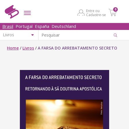
0
Entre ou
Cadastre-se
Brasil
Portugal
España
Deutschland
Home
/
Livros
/
A FARSA DO ARREBATAMENTO SECRETO