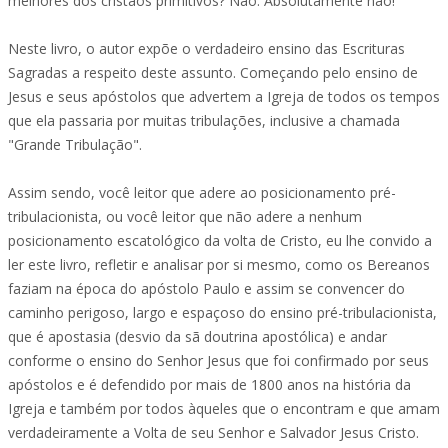
melhores dos cristãos primitivos? Não. Absolutamente não!
Neste livro, o autor expõe o verdadeiro ensino das Escrituras
Sagradas a respeito deste assunto. Começando pelo ensino de
Jesus e seus apóstolos que advertem a Igreja de todos os tempos
que ela passaria por muitas tribulações, inclusive a chamada
"Grande Tribulação".
Assim sendo, você leitor que adere ao posicionamento pré-
tribulacionista, ou você leitor que não adere a nenhum
posicionamento escatológico da volta de Cristo, eu lhe convido a
ler este livro, refletir e analisar por si mesmo, como os Bereanos
faziam na época do apóstolo Paulo e assim se convencer do
caminho perigoso, largo e espaçoso do ensino pré-tribulacionista,
que é apostasia (desvio da sã doutrina apostólica) e andar
conforme o ensino do Senhor Jesus que foi confirmado por seus
apóstolos e é defendido por mais de 1800 anos na história da
Igreja e também por todos àqueles que o encontram e que amam
verdadeiramente a Volta de seu Senhor e Salvador Jesus Cristo.