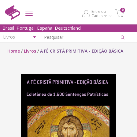
0
Entre ou
Cadastre-se
Brasil
Portugal
España
Deutschland
Home
/
Livros
/
A FÉ CRISTÃ PRIMITIVA - EDIÇÃO BÁSICA