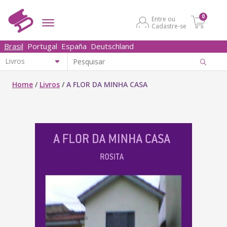
0
Entre ou
Cadastre-se
Brasil
Portugal
España
Deutschland
Home
/
Livros
/
A FLOR DA MINHA CASA