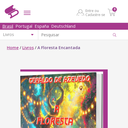
0
Entre ou
Cadastre-se
Brasil
Portugal
España
Deutschland
Home
/
Livros
/
A Floresta Encantada