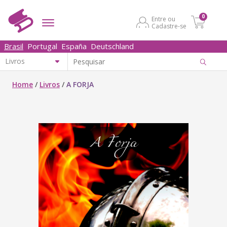
0
Entre ou
Cadastre-se
Brasil
Portugal
España
Deutschland
Home
/
Livros
/
A FORJA