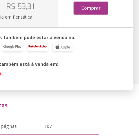
o
R$ 53,31
Comprar
ia em Pensática
k também pode estar à venda na:
o também está à venda em:
cas
 páginas
107