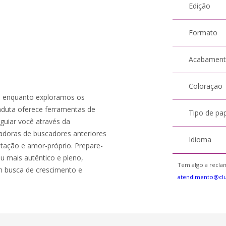
Edição
Formato
Acabamen
Coloração
o enquanto exploramos os
nduta oferece ferramentas de
Tipo de pa
guiar você através da
radoras de buscadores anteriores
Idioma
itação e amor-próprio. Prepare-
u mais autêntico e pleno,
Tem algo a reclam
em busca de crescimento e
atendimento@cl