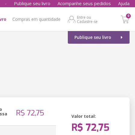
-
Publique seu livro
Acompanhe seus pedidos
Ajuda
0
Entre ou
ivro
Compras em quantidade
Cadastre-se
Publique seu livro
o
R$ 72,75
ssa
Valor total:
R$ 72,75