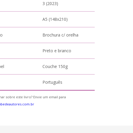
3 (2023)
A5 (148x210)
to
Brochura c/ orelha
Preto e branco
pel
Couche 150g
Português
ar sobre este livro? Envie um email para
ubedeautores.com.br