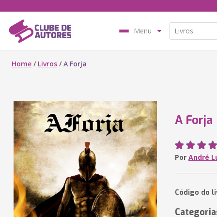
Menu
Home
/
Livros
/
A Forja
A Forja
Por
André L
Código do l
Categoria