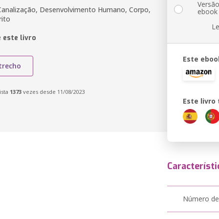
Versã
Canalização, Desenvolvimento Humano, Corpo,
ebook
rito
Le
 este livro
Este eboo
trecho
ista
1373
vezes desde 11/08/2023
Este livr
Característi
Número de