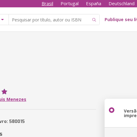
Brasil
Portugal
España
Deutschland
Publique seu l
uis Menezes
Versã
impre
ivro: 580015
s