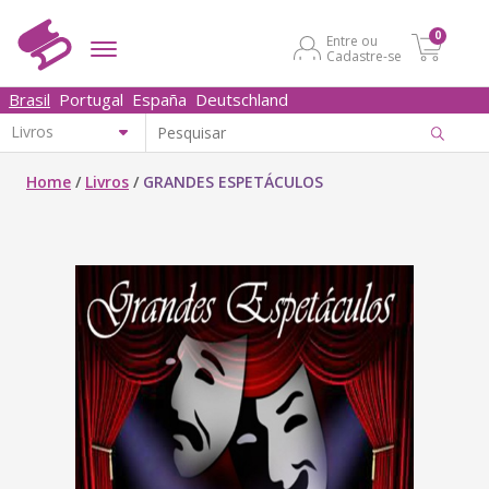
0
Entre ou
Cadastre-se
Brasil
Portugal
España
Deutschland
Home
/
Livros
/
GRANDES ESPETÁCULOS