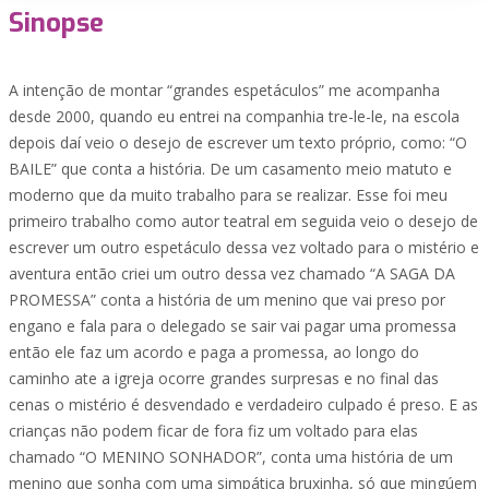
Sinopse
A intenção de montar “grandes espetáculos” me acompanha
desde 2000, quando eu entrei na companhia tre-le-le, na escola
depois daí veio o desejo de escrever um texto próprio, como: “O
BAILE” que conta a história. De um casamento meio matuto e
moderno que da muito trabalho para se realizar. Esse foi meu
primeiro trabalho como autor teatral em seguida veio o desejo de
escrever um outro espetáculo dessa vez voltado para o mistério e
aventura então criei um outro dessa vez chamado “A SAGA DA
PROMESSA” conta a história de um menino que vai preso por
engano e fala para o delegado se sair vai pagar uma promessa
então ele faz um acordo e paga a promessa, ao longo do
caminho ate a igreja ocorre grandes surpresas e no final das
cenas o mistério é desvendado e verdadeiro culpado é preso. E as
crianças não podem ficar de fora fiz um voltado para elas
chamado “O MENINO SONHADOR”, conta uma história de um
menino que sonha com uma simpática bruxinha, só que mingúem