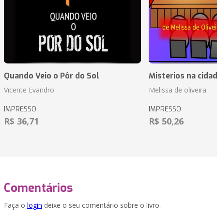
Quando Veio o Pôr do Sol
Misterios na cida
Vicente Evandro
Melissa de oliveira
IMPRESSO
IMPRESSO
R$ 36,71
R$ 50,26
Comentários
Faça o
login
deixe o seu comentário sobre o livro.