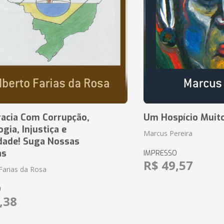
acia Com Corrupção,
Um Hospício Muito
ia, Injustiça e
Marcus Pereira
dade! Suga Nossas
as
IMPRESSO
R$ 49,57
Farias da Rosa
O
,38