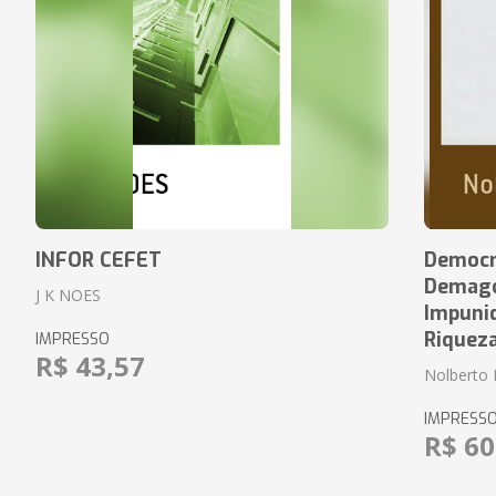
INFOR CEFET
Democr
Demagog
J K NOES
Impuni
Riquez
IMPRESSO
R$ 43,57
Nolberto 
IMPRESS
R$ 60