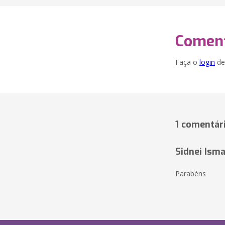
Coment
Faça o
login
dei
1 comentár
Sidnei Isma
Parabéns