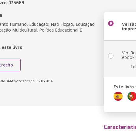
ivro: 175689
s
ento Humano, Educação, Não Ficção, Educação
Versã
impre
cação Multicultural, Política Educacional E
 este livro
Versão
ebook
trecho
Le
ista
7661
vezes desde 30/10/2014
Este livr
Característi