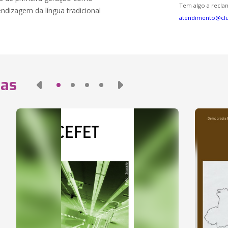
Tem algo a reclam
ndizagem da língua tradicional
atendimento@cl
das