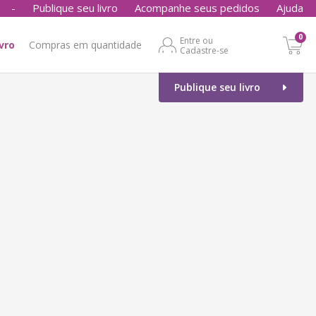
-
Publique seu livro
Acompanhe seus pedidos
Ajuda
0
Entre ou
ivro
Compras em quantidade
Cadastre-se
Publique seu livro