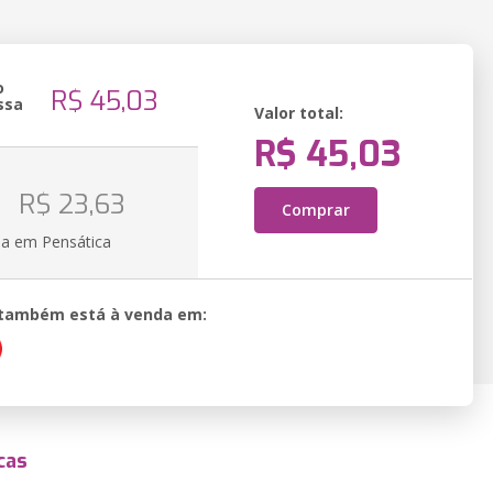
o
R$ 45,03
ssa
Valor total:
R$ 45,03
R$ 23,63
Comprar
ia em Pensática
o também está à venda em:
cas