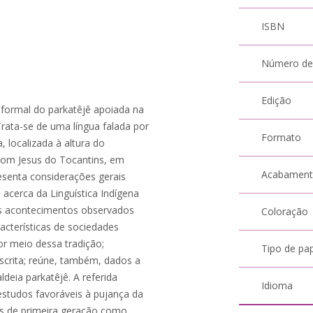
ISBN
Número de
Edição
 formal do parkatêjê apoiada na
ata-se de uma língua falada por
Formato
 localizada à altura do
Bom Jesus do Tocantins, em
Acabamen
esenta considerações gerais
acerca da Linguística Indígena
os acontecimentos observados
Coloração
racterísticas de sociedades
or meio dessa tradição;
Tipo de pa
escrita; reúne, também, dados a
deia parkatêjê. A referida
Idioma
estudos favoráveis à pujança da
ios de primeira geração como