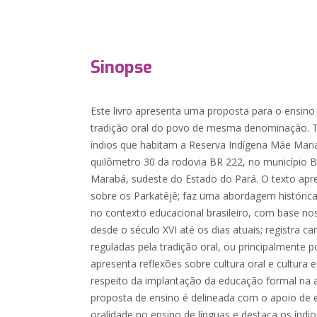
Sinopse
Este livro apresenta uma proposta para o ensino
tradição oral do povo de mesma denominação. Tr
índios que habitam a Reserva Indígena Mãe Maria,
quilômetro 30 da rodovia BR 222, no município 
Marabá, sudeste do Estado do Pará. O texto apr
sobre os Parkatêjê; faz uma abordagem histórica 
no contexto educacional brasileiro, com base n
desde o século XVI até os dias atuais; registra ca
reguladas pela tradição oral, ou principalmente p
apresenta reflexões sobre cultura oral e cultura 
respeito da implantação da educação formal na al
proposta de ensino é delineada com o apoio de 
oralidade no ensino de línguas e destaca os índ