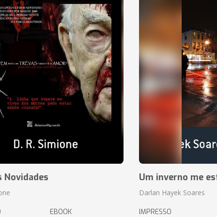
s Novidades
Um inverno me es
ione
Darlan Hayek Soares
O
EBOOK
IMPRESSO