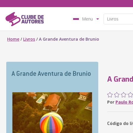
Menu
Home
/
Livros
/
A Grande Aventura de Brunio
A Grand
Por
Paulo R
Código do li