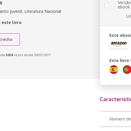
s
Versã
ebook
fanto Juvenil, Literatura Nacional
Le
 este livro
Este eboo
trecho
ista
5658
vezes desde 05/01/2011
Este livr
Característi
Número de