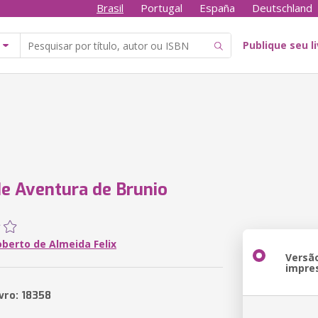
Brasil
Portugal
España
Deutschland
Publique seu l
e Aventura de Brunio
oberto de Almeida Felix
Versã
impre
vro: 18358