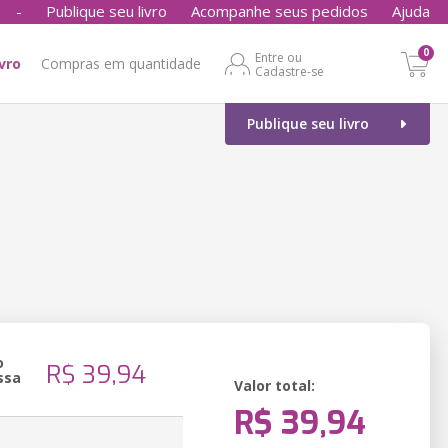
-
Publique seu livro
Acompanhe seus pedidos
Ajuda
0
Entre ou
ivro
Compras em quantidade
Cadastre-se
Publique seu livro
o
R$ 39,94
ssa
Valor total:
R$ 39,94