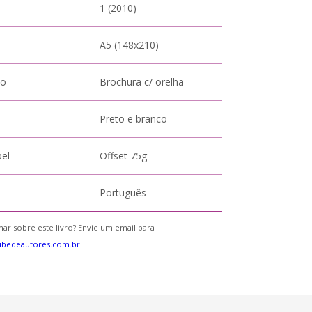
1 (2010)
A5 (148x210)
to
Brochura c/ orelha
Preto e branco
pel
Offset 75g
Português
ar sobre este livro? Envie um email para
ubedeautores.com.br