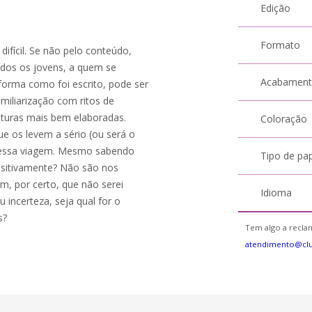
Edição
Formato
difícil. Se não pelo conteúdo,
odos os jovens, a quem se
Acabamen
 forma como foi escrito, pode ser
miliarização com ritos de
eituras mais bem elaboradas.
Coloração
e os levem a sério (ou será o
te essa viagem. Mesmo sabendo
Tipo de pa
positivamente? Não são nos
, por certo, que não serei
Idioma
incerteza, seja qual for o
s?
Tem algo a reclam
atendimento@cl