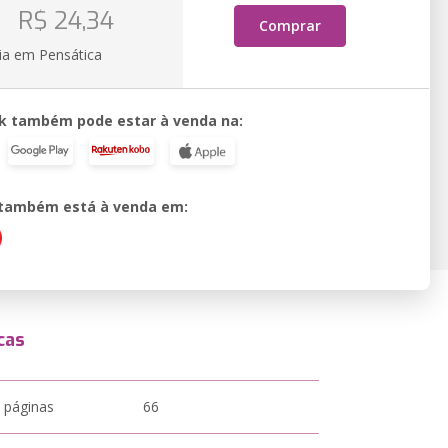
o
R$ 24,34
Comprar
ia em Pensática
k também pode estar à venda na:
o também está à venda em:
cas
 páginas
66