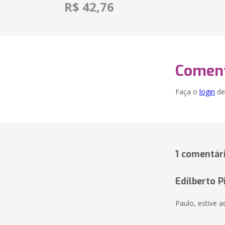
R$ 42,76
Coment
Faça o
login
dei
1 comentár
Edilberto P
Paulo, estive aq