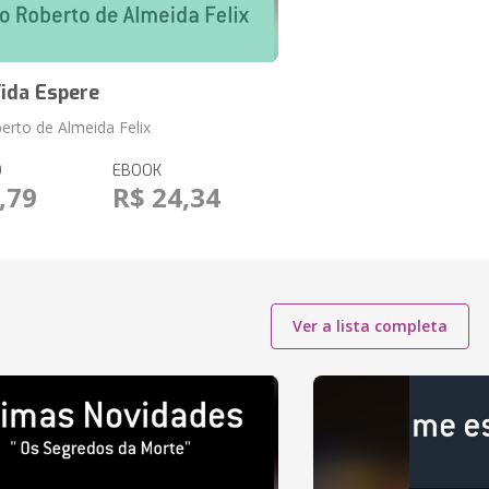
ida Espere
erto de Almeida Felix
O
EBOOK
,79
R$ 24,34
Ver a lista completa