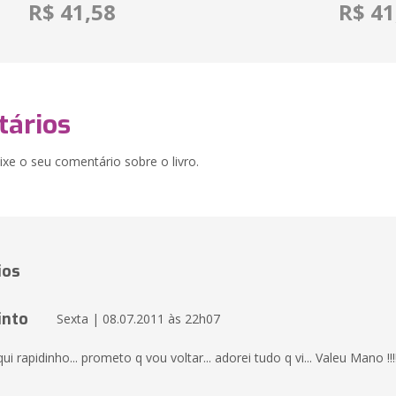
R$ 41,58
R$ 41
ários
xe o seu comentário sobre o livro.
ios
into
Sexta | 08.07.2011 às 22h07
ui rapidinho... prometo q vou voltar... adorei tudo q vi... Valeu Mano !!!