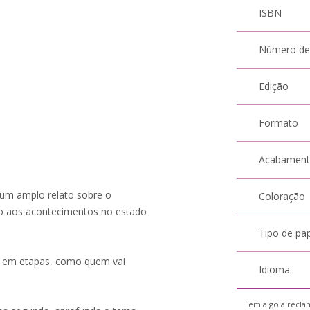
ISBN
Número de
Edição
Formato
Acabamen
 um amplo relato sobre o
Coloração
do aos acontecimentos no estado
Tipo de pa
do em etapas, como quem vai
Idioma
Tem algo a reclam