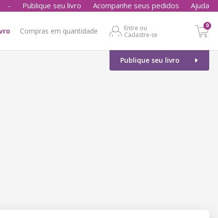
-
Publique seu livro
Acompanhe seus pedidos
Ajuda
0
Entre ou
ivro
Compras em quantidade
Cadastre-se
Publique seu livro