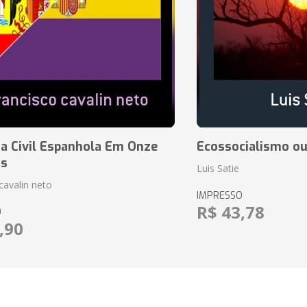
a Civil Espanhola Em Onze
Ecossocialismo ou
as
Luis Satie
cavalin neto
IMPRESSO
R$ 43,78
O
,90