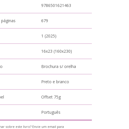
9786501621463
 páginas
679
1 (2025)
16x23 (160x230)
to
Brochura s/ orelha
Preto e branco
pel
Offset 75g
Português
ar sobre este livro? Envie um email para