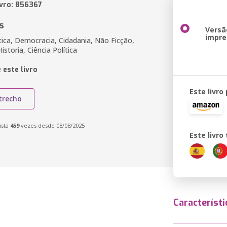
ivro: 856367
s
Versã
impre
ítica, Democracia, Cidadania, Não Ficção,
istoria, Ciência Política
 este livro
Este livro
trecho
ista
459
vezes desde 08/08/2025
Este livr
Característi