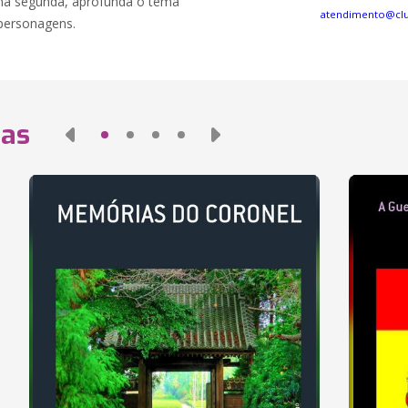
 na segunda, aprofunda o tema
atendimento@cl
 personagens.
das