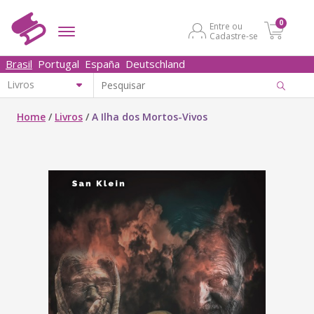
0
Entre ou
Cadastre-se
Brasil
Portugal
España
Deutschland
Home
/
Livros
/
A Ilha dos Mortos-Vivos