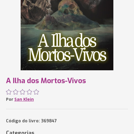
A Ilha dos Mortos-Vivos
Por
San Klein
Código do livro: 369847
Categorias