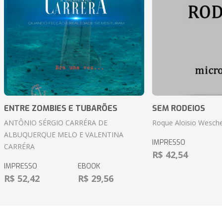
ENTRE ZOMBIES E TUBARÕES
SEM RODEIOS
ANTÔNIO SÉRGIO CARRÉRA DE
Roque Aloisio Wesche
ALBUQUERQUE MELO E VALENTINA
IMPRESSO
CARRÉRA
R$ 42,54
IMPRESSO
EBOOK
R$ 52,42
R$ 29,56