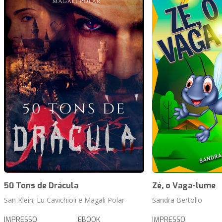
50 Tons de Drácula
Zé, o Vaga-lume
San Klein; Lu Cavichioli e Magali Polar
Sandra Bertollo
IMPRESSO
EBOOK
IMPRESSO