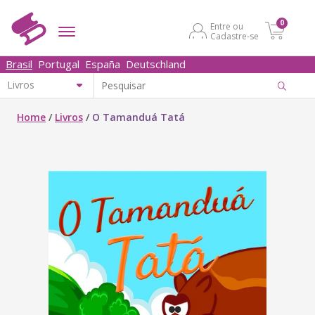
0
Entre ou
Cadastre-se
Brasil
Portugal
España
Deutschland
Home
/
Livros
/
O Tamanduá Tatá