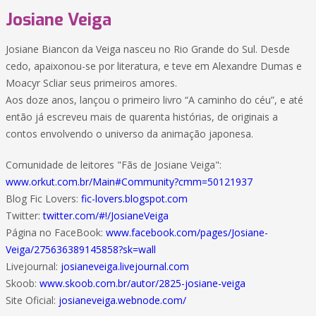
Josiane Veiga
Josiane Biancon da Veiga nasceu no Rio Grande do Sul. Desde
cedo, apaixonou-se por literatura, e teve em Alexandre Dumas e
Moacyr Scliar seus primeiros amores.
Aos doze anos, lançou o primeiro livro “A caminho do céu”, e até
então já escreveu mais de quarenta histórias, de originais a
contos envolvendo o universo da animação japonesa.
Comunidade de leitores "Fãs de Josiane Veiga":
www.orkut.com.br/Main#Community?cmm=50121937
Blog Fic Lovers:
fic-lovers.blogspot.com
Twitter:
twitter.com/#!/JosianeVeiga
Página no FaceBook:
www.facebook.com/pages/Josiane-
Veiga/275636389145858?sk=wall
Livejournal:
josianeveiga.livejournal.com
Skoob:
www.skoob.com.br/autor/2825-josiane-veiga
Site Oficial:
josianeveiga.webnode.com/