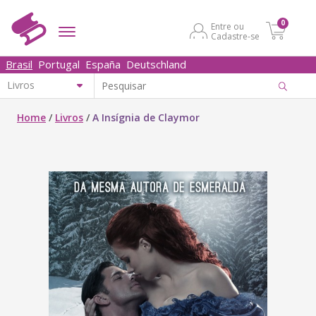
0
Entre ou
Cadastre-se
Brasil
Portugal
España
Deutschland
Home
/
Livros
/
A Insígnia de Claymor