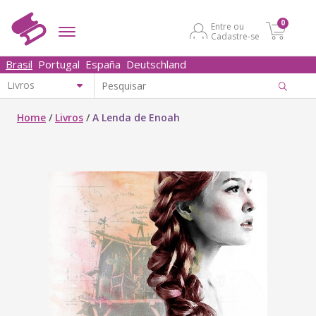
0
Entre ou
Cadastre-se
Brasil
Portugal
España
Deutschland
Home
/
Livros
/
A Lenda de Enoah