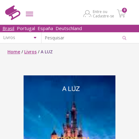
0
Entre ou
Cadastre-se
Brasil
Portugal
España
Deutschland
Home
/
Livros
/
A LUZ