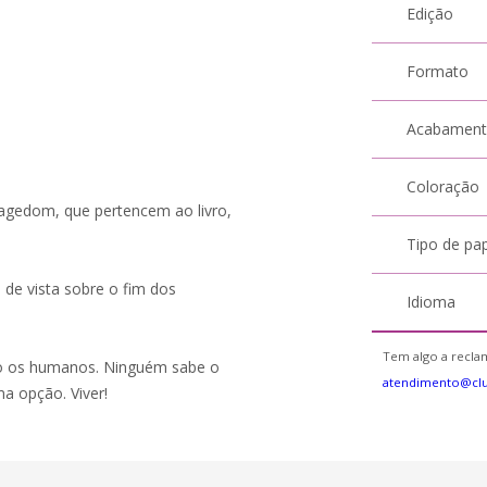
Edição
Formato
Acabamen
Coloração
agedom, que pertencem ao livro,
Tipo de pa
 de vista sobre o fim dos
Idioma
Tem algo a reclam
do os humanos. Ninguém sabe o
atendimento@cl
a opção. Viver!