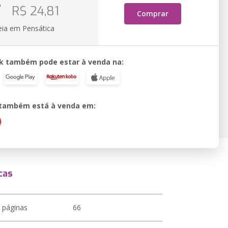
o
R$ 24,81
Comprar
eia em Pensática
k também pode estar à venda na:
o também está à venda em:
cas
 páginas
66