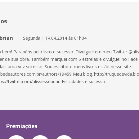
ios
brian
Segunda | 14.04.2014 às 01h04
o bem! Parabéns pelo livro e sucesso. Divulguei em meu Twitter @uli
er de sua obra. Também marquei com 5 estrelas e divulguei no Face
ais uma vez sucesso. Sou escritor e meus livros estão nesse site.
ubedeautores.com.br/authors/19459 Meu blog. http://truquedevida.bl
ps://twitter.com/ulissessebrian Felicidades e sucesso
Premiações