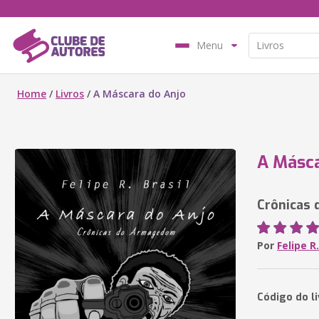
Menu
Home
/
Livros
/
A Máscara do Anjo
A Másca
Crônicas
Por
Felipe R.
Código do li