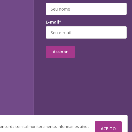
E-mail*
Assinar
 concorda com tal monitoramento. Informamos ainda
ACEITO