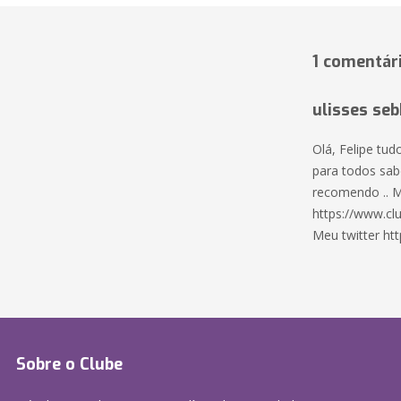
1 comentár
ulisses seb
Olá, Felipe tud
para todos sab
recomendo .. M
https://www.cl
Meu twitter htt
Sobre o Clube