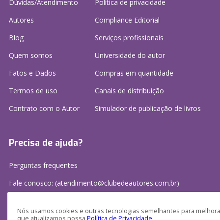
Dúvidas/Atendimento
Política de privacidade
Autores
Compliance Editorial
Blog
Serviços profissionais
Quem somos
Universidade do autor
Fatos e Dados
Compras em quantidade
Termos de uso
Canais de distribuição
Contrato com o Autor
Simulador de publicação
de livros
Precisa de ajuda?
Perguntas frequentes
Fale conosco: (atendimento@clubedeautores.com.br)
Nós usamos cookies e outras tecnologias semelhantes para melhorar
que atualizamos nossa
Política de Privacidade
.
Clube de Autores Publicações S/A - CNPJ: 16.779.786/0001-27