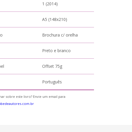
1 (2014)
A5 (148x210)
to
Brochura c/ orelha
Preto e branco
pel
Offset 75g
Português
ar sobre este livro? Envie um email para
ubedeautores.com.br