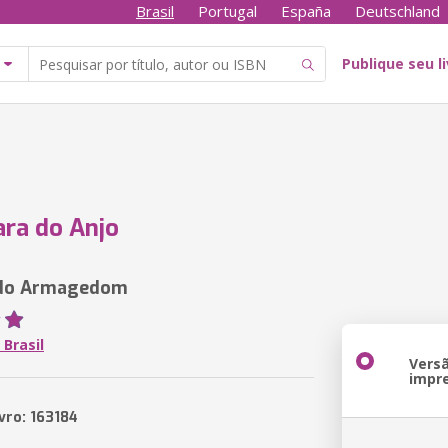
Brasil
Portugal
España
Deutschland
Publique seu l
ra do Anjo
 do Armagedom
 Brasil
Vers
impr
vro: 163184