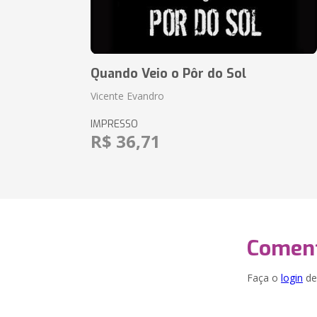
Quando Veio o Pôr do Sol
Vicente Evandro
IMPRESSO
R$ 36,71
Coment
Faça o
login
dei