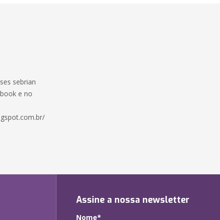
sses sebrian
 book e no
ogspot.com.br/
Assine a nossa newsletter
Nome*