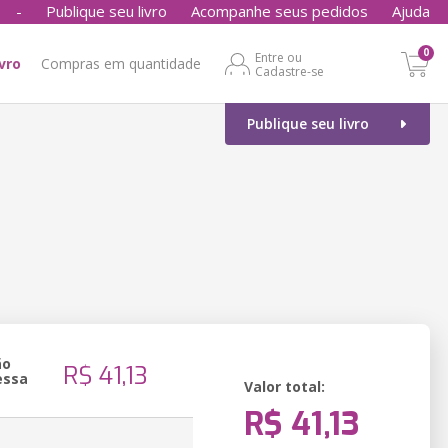
-
Publique seu livro
Acompanhe seus pedidos
Ajuda
0
Entre ou
ivro
Compras em quantidade
Cadastre-se
Publique seu livro
ão
R$ 41,13
essa
Valor total:
R$ 41,13