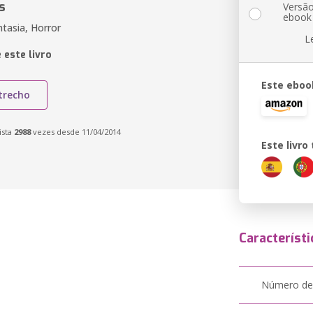
s
Versã
ebook
tasia, Horror
L
 este livro
Este eboo
trecho
ista
2988
vezes desde 11/04/2014
Este livr
Característi
Número de