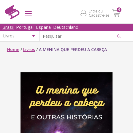
0
Entre ou
Cadastre-se
Brasil
Portugal
España
Deutschland
Home
/
Livros
/
A MENINA QUE PERDEU A CABEÇA