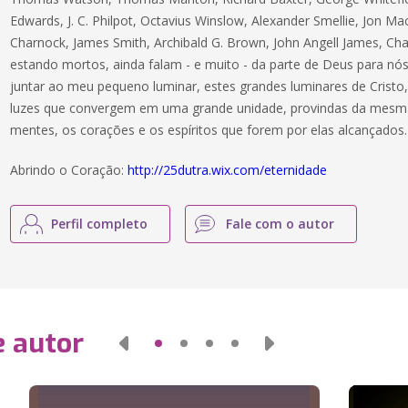
Edwards, J. C. Philpot, Octavius Winslow, Alexander Smellie, Jon 
Charnock, James Smith, Archibald G. Brown, John Angell James, Ch
estando mortos, ainda falam - e muito - da parte de Deus para nós
juntar ao meu pequeno luminar, estes grandes luminares de Cristo, 
luzes que convergem em uma grande unidade, provindas da mesma l
mentes, os corações e os espíritos que forem por elas alcançados.
Abrindo o Coração:
http://25dutra.wix.com/eternidade
Perfil completo
Fale com o autor
e autor