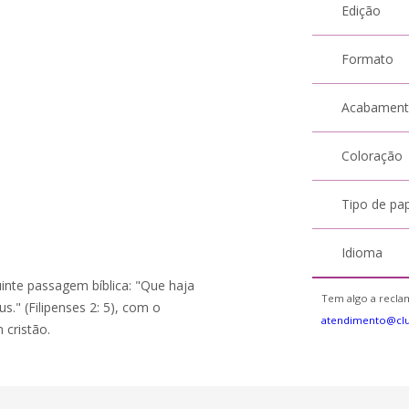
Edição
Formato
Acabamen
Coloração
Tipo de pa
Idioma
inte passagem bíblica: "Que haja
Tem algo a reclam
." (Filipenses 2: 5), com o
atendimento@cl
 cristão.