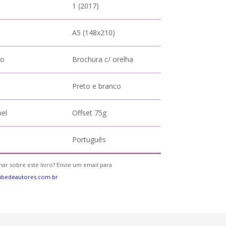
1 (2017)
A5 (148x210)
to
Brochura c/ orelha
Preto e branco
pel
Offset 75g
Português
ar sobre este livro? Envie um email para
ubedeautores.com.br