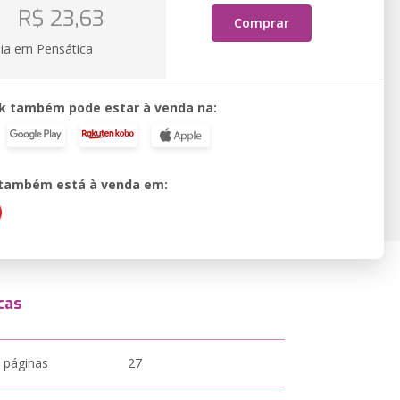
o
R$ 23,63
Comprar
ia em Pensática
k também pode estar à venda na:
o também está à venda em:
cas
 páginas
27