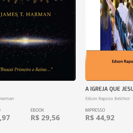
o
A IGREJA QUE JES
 Harman
Edson Raposo Belchior
O
EBOOK
IMPRESSO
,97
R$ 29,56
R$ 44,92