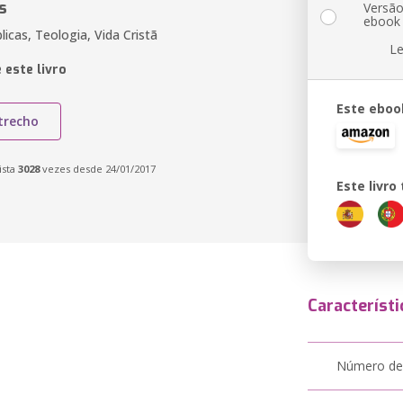
s
Versã
ebook
licas, Teologia, Vida Cristã
Le
 este livro
Este eboo
trecho
ista
3028
vezes desde 24/01/2017
Este livr
Característi
Número de