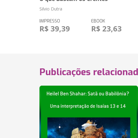
Silvio Dutra
IMPRESSO
EBOOK
R$ 39,39
R$ 23,63
Publicações relaciona