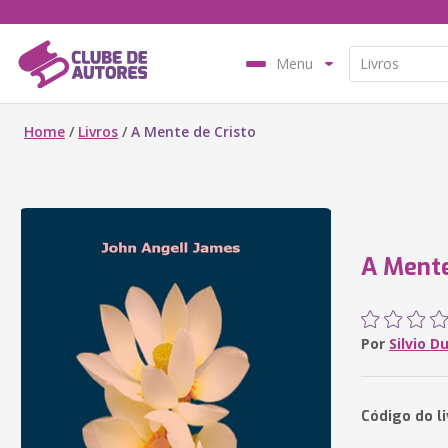
Menu
Home
/
Livros
/
A Mente de Cristo
A Mente
Por
Silvio D
Código do l