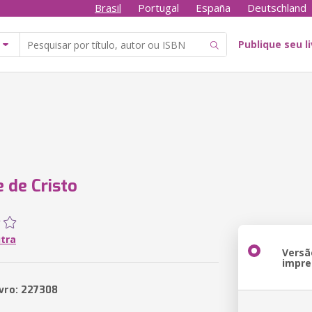
Brasil
Portugal
España
Deutschland
Publique seu l
 de Cristo
utra
Versã
impre
ivro: 227308