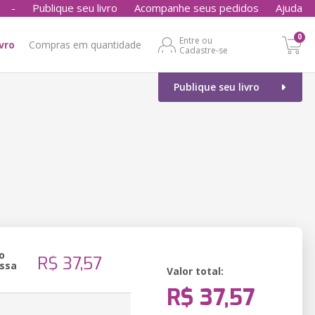
-
Publique seu livro
Acompanhe seus pedidos
Ajuda
0
Entre ou
ivro
Compras em quantidade
Cadastre-se
Publique seu livro
o
R$ 37,57
ssa
Valor total:
R$ 37,57