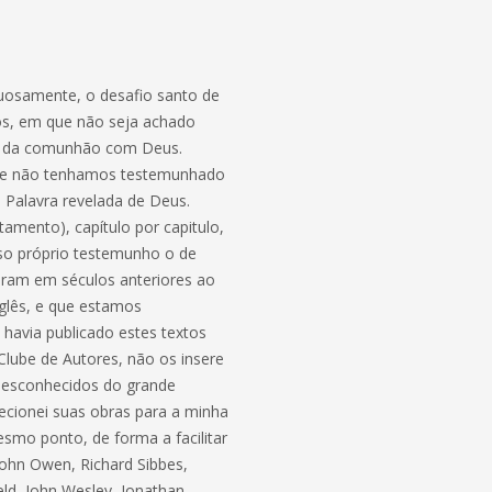
tuosamente, o desafio santo de
dos, em que não seja achado
ção da comunhão com Deus.
 que não tenhamos testemunhado
 Palavra revelada de Deus.
amento), capítulo por capitulo,
so próprio testemunho o de
eram em séculos anteriores ao
nglês, e que estamos
 havia publicado estes textos
lube de Autores, não os insere
 desconhecidos do grande
recionei suas obras para a minha
smo ponto, de forma a facilitar
John Owen, Richard Sibbes,
d, John Wesley, Jonathan