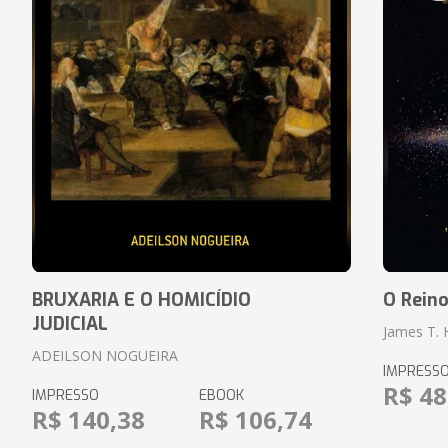
BRUXARIA E O HOMICÍDIO
O Rein
JUDICIAL
James T.
ADEILSON NOGUEIRA
IMPRESS
R$ 48
IMPRESSO
EBOOK
R$ 140,38
R$ 106,74