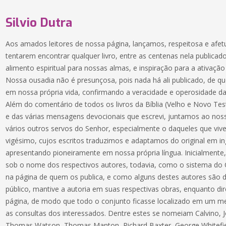
Silvio Dutra
Aos amados leitores de nossa página, lançamos, respeitosa e afe
tentarem encontrar qualquer livro, entre as centenas nela publica
alimento espiritual para nossas almas, e inspiração para a ativa
Nossa ousadia não é presunçosa, pois nada há ali publicado, de
em nossa própria vida, confirmando a veracidade e operosidade da
Além do comentário de todos os livros da Bíblia (Velho e Novo Test
e das várias mensagens devocionais que escrevi, juntamos ao nos
vários outros servos do Senhor, especialmente o daqueles que viv
vigésimo, cujos escritos traduzimos e adaptamos do original em i
apresentando pioneiramente em nossa própria língua. Inicialmente,
sob o nome dos respectivos autores, todavia, como o sistema do C
na página de quem os publica, e como alguns destes autores são
público, mantive a autoria em suas respectivas obras, enquanto di
página, de modo que todo o conjunto ficasse localizado em um me
as consultas dos interessados. Dentre estes se nomeiam Calvino, 
Thomas Watson, Thomas Manton, Richard Baxter, George Whitefiel