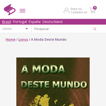
0
Entre ou
Cadastre-se
Brasil
Portugal
España
Deutschland
Home
/
Livros
/
A Moda Deste Mundo