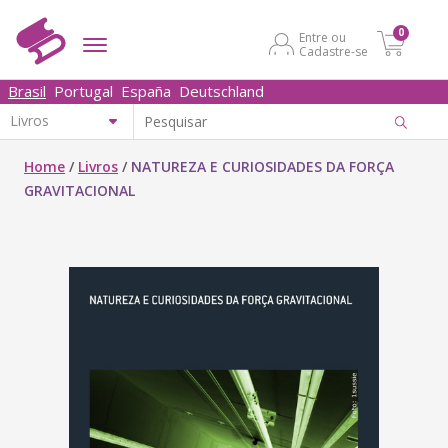
0
Entre ou
Cadastre-se
Brasil
Portugal
España
Deutschland
Home
/
Livros
/
NATUREZA E CURIOSIDADES DA FORÇA
GRAVITACIONAL