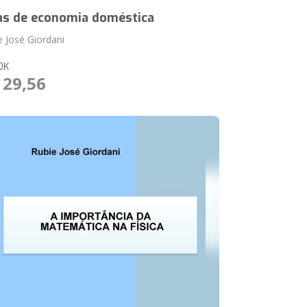
as de economia doméstica
e José Giordani
OK
 29,56