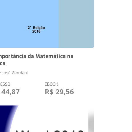
mportância da Matemática na
ica
e José Giordani
RESSO
EBOOK
 44,87
R$ 29,56