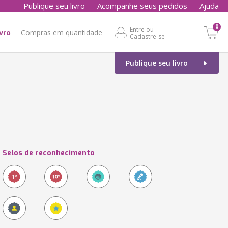
-
Publique seu livro
Acompanhe seus pedidos
Ajuda
0
Entre ou
ivro
Compras em quantidade
Cadastre-se
Publique seu livro
Selos de reconhecimento