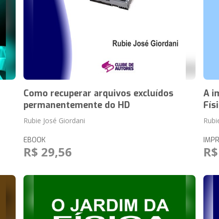
Como recuperar arquivos excluídos
A i
permanentemente do HD
Fís
Rubie José Giordani
Rubi
EBOOK
IMP
R$ 29,56
R$