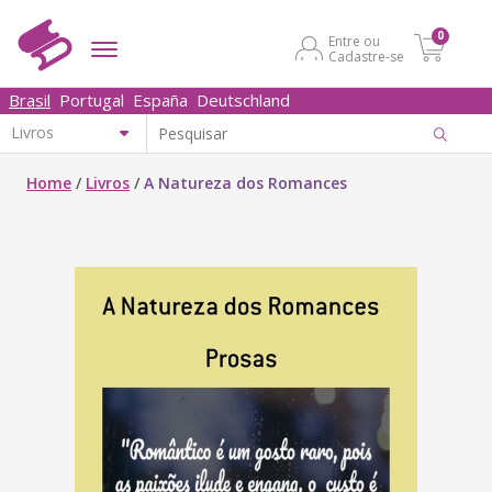
0
Entre ou
Cadastre-se
Brasil
Portugal
España
Deutschland
Home
/
Livros
/
A Natureza dos Romances