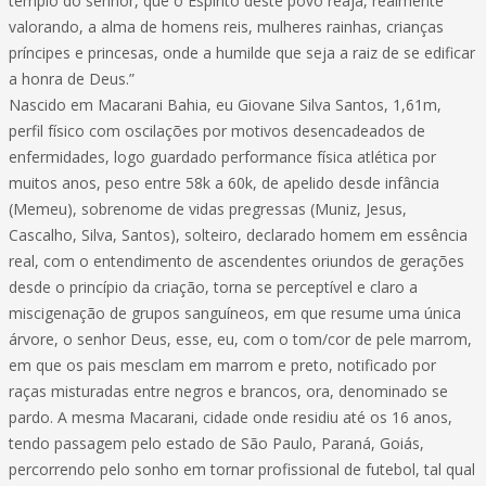
templo do senhor, que o Espírito deste povo reaja, realmente
valorando, a alma de homens reis, mulheres rainhas, crianças
príncipes e princesas, onde a humilde que seja a raiz de se edificar
a honra de Deus.”
Nascido em Macarani Bahia, eu Giovane Silva Santos, 1,61m,
perfil físico com oscilações por motivos desencadeados de
enfermidades, logo guardado performance física atlética por
muitos anos, peso entre 58k a 60k, de apelido desde infância
(Memeu), sobrenome de vidas pregressas (Muniz, Jesus,
Cascalho, Silva, Santos), solteiro, declarado homem em essência
real, com o entendimento de ascendentes oriundos de gerações
desde o princípio da criação, torna se perceptível e claro a
miscigenação de grupos sanguíneos, em que resume uma única
árvore, o senhor Deus, esse, eu, com o tom/cor de pele marrom,
em que os pais mesclam em marrom e preto, notificado por
raças misturadas entre negros e brancos, ora, denominado se
pardo. A mesma Macarani, cidade onde residiu até os 16 anos,
tendo passagem pelo estado de São Paulo, Paraná, Goiás,
percorrendo pelo sonho em tornar profissional de futebol, tal qual