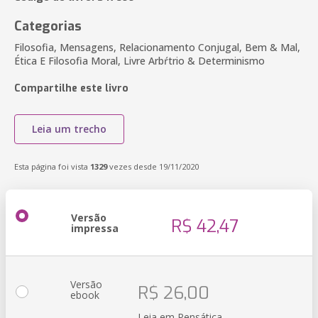
Categorias
Filosofia, Mensagens, Relacionamento Conjugal, Bem & Mal,
Ética E Filosofia Moral, Livre Arbŕtrio & Determinismo
Compartilhe este livro
Leia um trecho
Esta página foi vista
1329
vezes desde 19/11/2020
Versão
R$ 42,47
impressa
Versão
R$ 26,00
ebook
Leia em Pensática