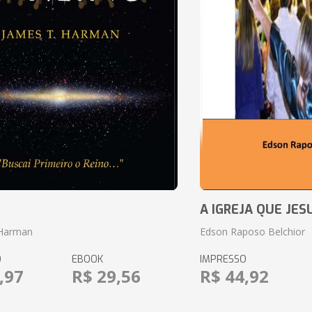
o
A IGREJA QUE JES
 Harman
Edson Raposo Belchior
O
EBOOK
IMPRESSO
,97
R$ 29,56
R$ 44,92