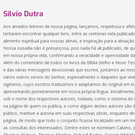
Silvio Dutra
Aos amados leitores de nossa página, lançamos, respeitosa e afe
tentarem encontrar qualquer livro, entre as centenas nela publica
alimento espiritual para nossas almas, e inspiração para a ativa
Nossa ousadia não é presunçosa, pois nada há ali publicado, de
em nossa própria vida, confirmando a veracidade e operosidade da
Além do comentário de todos os livros da Bíblia (Velho e Novo Test
e das várias mensagens devocionais que escrevi, juntamos ao nos
vários outros servos do Senhor, especialmente o daqueles que viv
vigésimo, cujos escritos traduzimos e adaptamos do original em i
apresentando pioneiramente em nossa própria língua. Inicialmente,
sob o nome dos respectivos autores, todavia, como o sistema do C
na página de quem os publica, e como alguns destes autores são
público, mantive a autoria em suas respectivas obras, enquanto di
página, de modo que todo o conjunto ficasse localizado em um me
as consultas dos interessados. Dentre estes se nomeiam Calvino, 
Thomas Watson, Thomas Manton, Richard Baxter, George Whitefiel