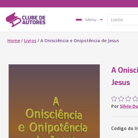
Menu
Home
/
Livros
/
A Onisciência e Onipotência de Jesus
A Onisc
Jesus
Por
Silvio D
Código do l