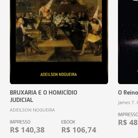
BRUXARIA E O HOMICÍDIO
O Rein
JUDICIAL
James T.
ADEILSON NOGUEIRA
IMPRESS
R$ 48
IMPRESSO
EBOOK
R$ 140,38
R$ 106,74