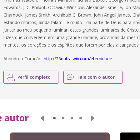
Edwards, J. C. Philpot, Octavius Winslow, Alexander Smellie, Jon 
Charnock, James Smith, Archibald G. Brown, John Angell James, Ch
estando mortos, ainda falam - e muito - da parte de Deus para nós
juntar ao meu pequeno luminar, estes grandes luminares de Cristo, 
luzes que convergem em uma grande unidade, provindas da mesma l
mentes, os corações e os espíritos que forem por elas alcançados.
Abrindo o Coração:
http://25dutra.wix.com/eternidade
Perfil completo
Fale com o autor
e autor