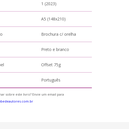
1 (2023)
A5 (148x210)
to
Brochura c/ orelha
Preto e branco
pel
Offset 75g
Português
ar sobre este livro? Envie um email para
ubedeautores.com.br