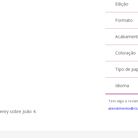
Edição
Formato
Acabamen
Coloração
Tipo de pa
Idioma
Tem algo a reclam
atendimento@cl
enry sobre João 4.