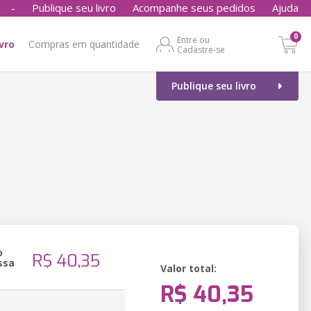
-
Publique seu livro
Acompanhe seus pedidos
Ajuda
0
Entre ou
ivro
Compras em quantidade
Cadastre-se
Publique seu livro
o
R$ 40,35
ssa
Valor total:
R$ 40,35