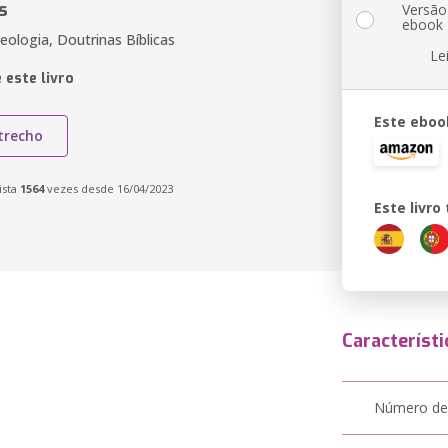
s
Versão
ebook
Teologia, Doutrinas Bíblicas
Le
 este livro
Este eboo
trecho
ista
1564
vezes desde 16/04/2023
Este livr
Característi
Número de