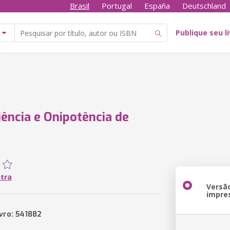
Brasil
Portugal
España
Deutschland
Publique seu l
iência e Onipotência de
utra
Versã
impre
ivro: 541882