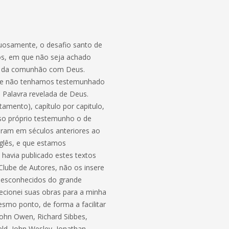
tuosamente, o desafio santo de
dos, em que não seja achado
ção da comunhão com Deus.
 que não tenhamos testemunhado
 Palavra revelada de Deus.
amento), capítulo por capitulo,
so próprio testemunho o de
eram em séculos anteriores ao
nglês, e que estamos
 havia publicado estes textos
lube de Autores, não os insere
 desconhecidos do grande
recionei suas obras para a minha
smo ponto, de forma a facilitar
John Owen, Richard Sibbes,
d, John Wesley, Jonathan