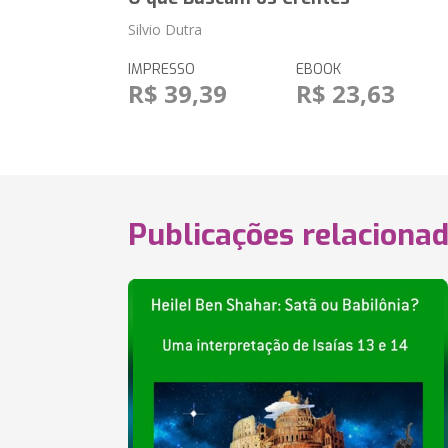
Silvio Dutra
IMPRESSO
EBOOK
R$ 39,39
R$ 23,63
Publicações relaciona