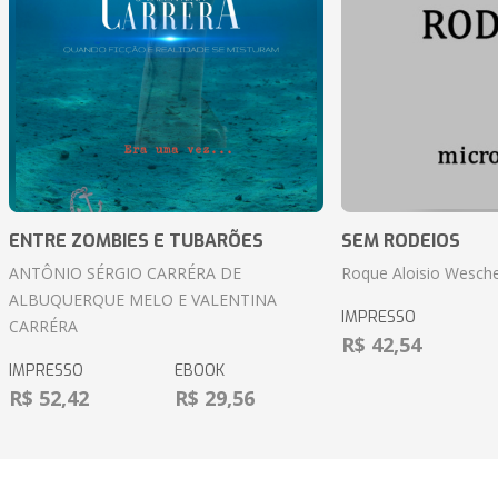
ENTRE ZOMBIES E TUBARÕES
SEM RODEIOS
ANTÔNIO SÉRGIO CARRÉRA DE
Roque Aloisio Wesche
ALBUQUERQUE MELO E VALENTINA
IMPRESSO
CARRÉRA
R$ 42,54
IMPRESSO
EBOOK
R$ 52,42
R$ 29,56