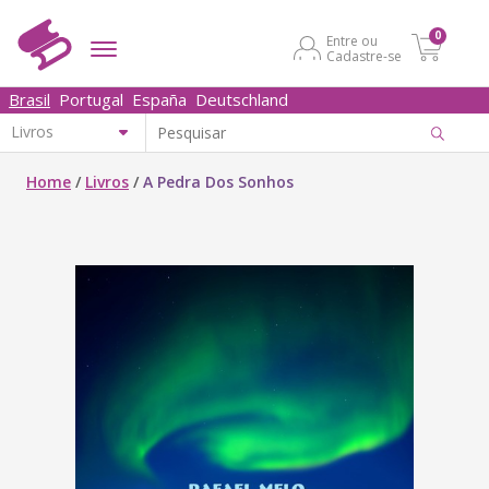
0
Entre ou
Cadastre-se
Brasil
Portugal
España
Deutschland
Home
/
Livros
/
A Pedra Dos Sonhos