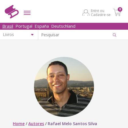
0
Entre ou
Cadastre-se
Brasil
Portugal
España
Deutschland
Home
/
Autores
/
Rafael Melo Santos Silva