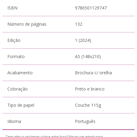
ISBN
9786501129747
Número de páginas
132
Edição
1 (2024)
Formato
A5 (148x210)
Acabamento
Brochura c/ orelha
Coloração
Preto e branco
Tipo de papel
Couche 115g
Idioma
Português
Tem algo a reclamar sobre este livro? Envie um email para