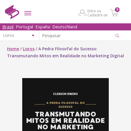
0
Entre ou
Cadastre-se
Brasil
Portugal
España
Deutschland
Home
/
Livros
/
A Pedra Filosofal do Sucesso:
Transmutando Mitos em Realidade no Marketing Digital