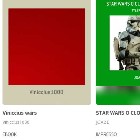
Viniccius wars
STAR WARS O CL
Viniccius1000
JOABE
EBOOK
IMPRESSO