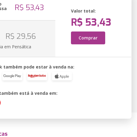
o
R$ 53,43
ssa
Valor total:
R$ 53,43
o
R$ 29,56
Comprar
ia em Pensática
k também pode estar à venda na:
o também está à venda em:
cas