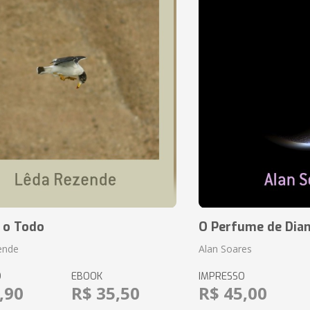
 o Todo
O Perfume de Dia
ende
Alan Soares
O
EBOOK
IMPRESSO
,90
R$ 35,50
R$ 45,00