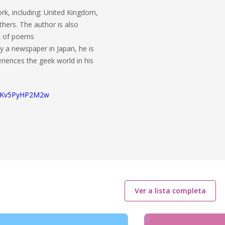
rk, including: United Kingdom,
others. The author is also
ok of poems
 a newspaper in Japan, he is
periences the geek world in his
2jKv5PyHP2M2w
Ver a lista completa