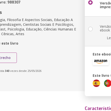
ivro: 988307
Versã
impre
s
ia, Filosofia E Aspectos Sociais, Educação A
prendizagem, Cientistas Sociais E Psicólogos,
Versã
ast, Psicologia, Educação, Ciências Humanas E
ebook
s Cênicas, Artes
Le
 este livro
Este eboo
trecho
ista
343
vezes desde 25/05/2026
Este livr
Característi