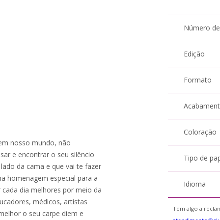
Número de
Edição
Formato
Acabamen
Coloração
 em nosso mundo, não
ar e encontrar o seu silêncio
Tipo de pa
o lado da cama e que vai te fazer
 uma homenagem especial para a
Idioma
er cada dia melhores por meio da
educadores, médicos, artistas
Tem algo a reclam
 melhor o seu carpe diem e