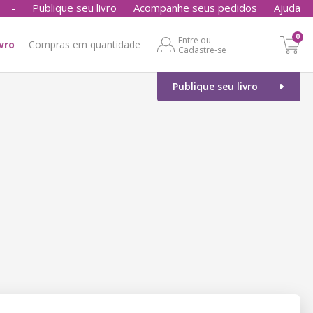
-
Publique seu livro
Acompanhe seus pedidos
Ajuda
0
Entre ou
ivro
Compras em quantidade
Cadastre-se
Publique seu livro