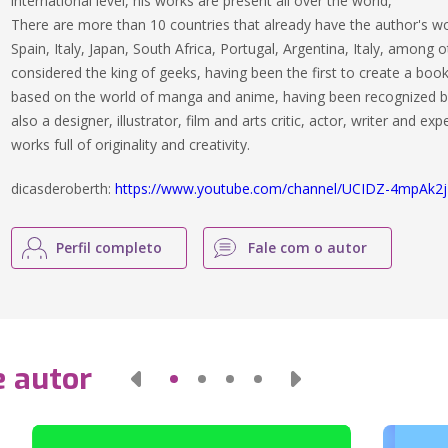
international level, his works are present all over the world,
There are more than 10 countries that already have the author's wo
Spain, Italy, Japan, South Africa, Portugal, Argentina, Italy, among 
considered the king of geeks, having been the first to create a bo
based on the world of manga and anime, having been recognized by
also a designer, illustrator, film and arts critic, actor, writer and ex
works full of originality and creativity.
dicasderoberth:
https://www.youtube.com/channel/UCIDZ-4mpAk
Perfil completo
Fale com o autor
e autor