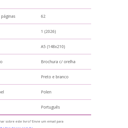
 páginas
62
1 (2026)
A5 (148x210)
to
Brochura c/ orelha
Preto e branco
pel
Polen
Português
ar sobre este livro? Envie um email para