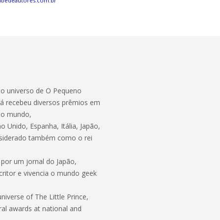
ubedeautores.com.br
no universo de O Pequeno
Já recebeu diversos prêmios em
o o mundo,
o Unido, Espanha, Itália, Japão,
considerado também como o rei
por um jornal do Japão,
scritor e vivencia o mundo geek
niverse of The Little Prince,
ral awards at national and