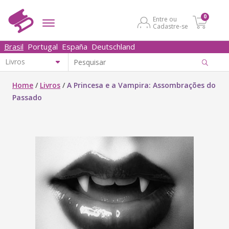
0
Entre ou
Cadastre-se
Brasil
Portugal
España
Deutschland
Home
/
Livros
/
A Princesa e a Vampira: Assombrações do
Passado