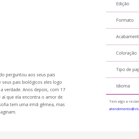
Edição
Formato
Acabamen
Coloração
Tipo de pa
do perguntou aos seus pais
e seus pais biológicos eles logo
Idioma
e a verdade. Anos depois, com 17
 é aí que ela encontra o amor de
Tem algo a reclam
e Sofia tem uma irmã gêmea, mas
atendimento@cl
maginam.