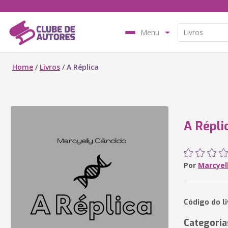
Menu
Home
/
Livros
/
A Réplica
A Répli
Por
Marcyel
Código do l
Categoria