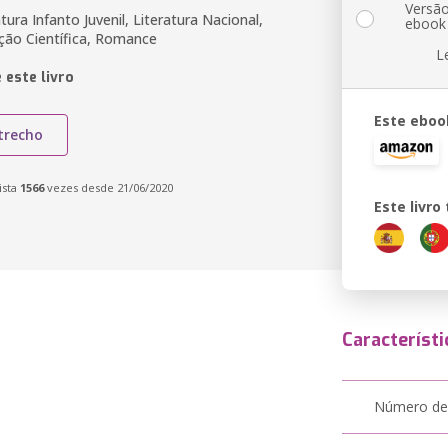
Versã
atura Infanto Juvenil, Literatura Nacional,
ebook
cção Científica, Romance
L
 este livro
Este eboo
trecho
ista
1566
vezes desde 21/06/2020
Este livr
Característi
Número de