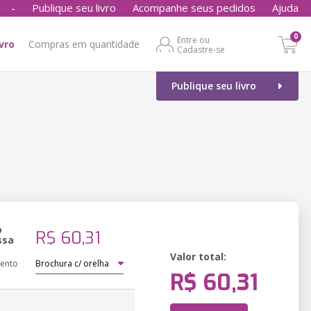
-
Publique seu livro
Acompanhe seus pedidos
Ajuda
0
Entre ou
ivro
Compras em quantidade
Cadastre-se
Publique seu livro
o
R$ 60,31
ssa
Valor total:
ento
R$ 60,31