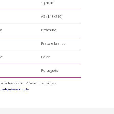
1 (2020)
A5 (148x210)
to
Brochura
Preto e branco
pel
Polen
Português
ar sobre este livro? Envie um email para
ubedeautores.com.br