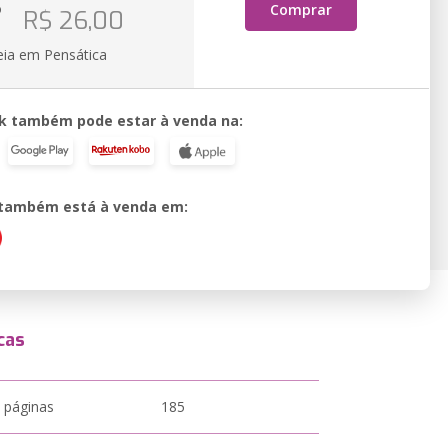
o
Comprar
R$ 26,00
eia em Pensática
k também pode estar à venda na:
o também está à venda em:
cas
 páginas
185