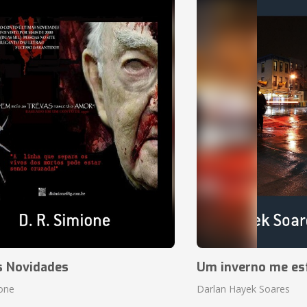
s Novidades
Um inverno me es
ione
Darlan Hayek Soares