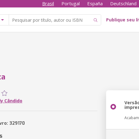
Brasil
Portugal
España
Deutschland
Publique seu l
ca
ly Cândido
Versã
impre
Acabam
ivro: 329170
s