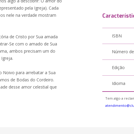
mos algo a descobrir: O amor do
epresentado pela Igreja). Cada
ados nele na verdade mostram
Característi
ISBN
tória de Cristo por Sua amada
ontrar-Se com o amado de Sua
O ama, ambos precisam um do
Número de
 Igreja.
Edição
o Noivo para arrebatar a Sua
amos de Bodas do Cordeiro.
Idioma
ade desse amor celestial que
Tem algo a reclam
atendimento@cl