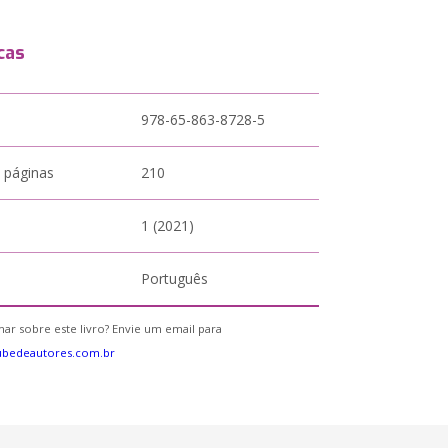
cas
978-65-863-8728-5
 páginas
210
1 (2021)
Português
ar sobre este livro? Envie um email para
ubedeautores.com.br