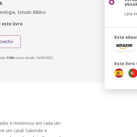
s
eboo
Teologia, Estudo Bíblico
Leia 
 este livro
Este eboo
trecho
ista
1100
vezes desde 15/04/2021
Este livr
elador e misterioso em cada um
tre um casal: Salomão e