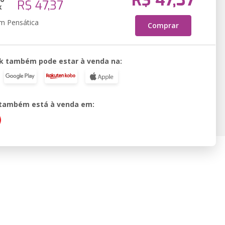
R$ 47,37
R$ 47,37
k
em Pensática
Comprar
k também pode estar à venda na:
o também está à venda em: