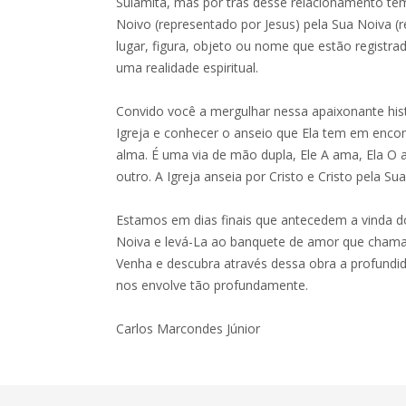
Sulamita, mas por trás desse relacionamento te
Noivo (representado por Jesus) pela Sua Noiva (r
lugar, figura, objeto ou nome que estão registr
uma realidade espiritual.
Convido você a mergulhar nessa apaixonante his
Igreja e conhecer o anseio que Ela tem em enc
alma. É uma via de mão dupla, Ele A ama, Ela 
outro. A Igreja anseia por Cristo e Cristo pela Sua
Estamos em dias finais que antecedem a vinda d
Noiva e levá-La ao banquete de amor que cham
Venha e descubra através dessa obra a profundid
nos envolve tão profundamente.
Carlos Marcondes Júnior