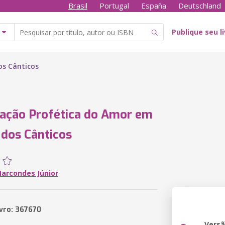
Brasil
Portugal
España
Deutschland
Publique seu l
os Cânticos
ação Profética do Amor em
 dos Cânticos
Marcondes Júnior
ivro: 367670
Vers