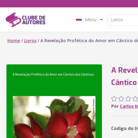
Menu
Home
/
Livros
/
A Revelação Profética do Amor em Cântico d
A Revel
Cântico
Por
Carlos 
Código do l