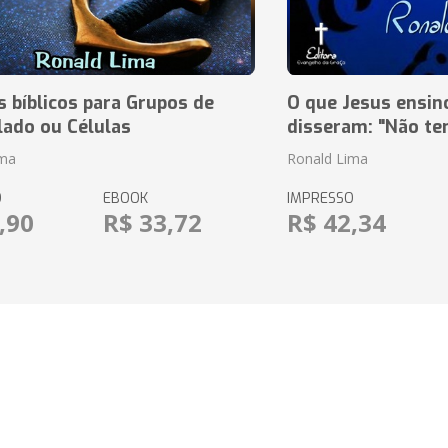
 bíblicos para Grupos de
O que Jesus ensin
lado ou Células
disseram: "Não te
ima
Ronald Lima
O
EBOOK
IMPRESSO
,90
R$ 33,72
R$ 42,34