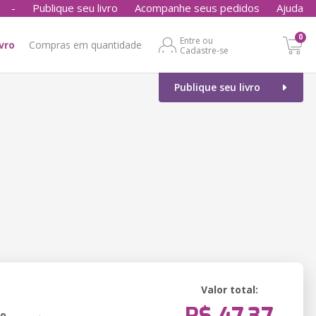
-
Publique seu livro
Acompanhe seus pedidos
Ajuda
0
Entre ou
ivro
Compras em quantidade
Cadastre-se
Publique seu livro
Valor total:
ão