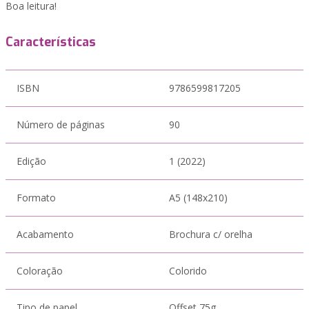
Boa leitura!
Características
ISBN
9786599817205
Número de páginas
90
Edição
1 (2022)
Formato
A5 (148x210)
Acabamento
Brochura c/ orelha
Coloração
Colorido
Tipo de papel
Offset 75g