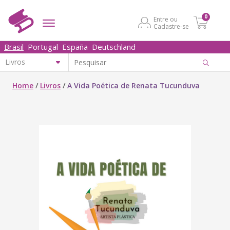
0
Entre ou
Cadastre-se
Brasil
Portugal
España
Deutschland
Home
/
Livros
/
A Vida Poética de Renata Tucunduva