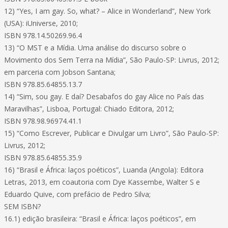
12) “Yes, I am gay. So, what? – Alice in Wonderland”, New York
(USA): iUniverse, 2010;
ISBN 978.14.50269.96.4
13) “O MST e a Mídia. Uma análise do discurso sobre o
Movimento dos Sem Terra na Mídia”, São Paulo-SP: Livrus, 2012;
em parceria com Jobson Santana;
ISBN 978.85.64855.13.7
14) “Sim, sou gay. E daí? Desabafos do gay Alice no País das
Maravilhas”, Lisboa, Portugal: Chiado Editora, 2012;
ISBN 978.98.96974.41.1
15) “Como Escrever, Publicar e Divulgar um Livro”, São Paulo-SP:
Livrus, 2012;
ISBN 978.85.64855.35.9
16) “Brasil e África: laços poéticos”, Luanda (Angola): Editora
Letras, 2013, em coautoria com Dye Kassembe, Walter S e
Eduardo Quive, com prefácio de Pedro Silva;
SEM ISBN?
16.1) edição brasileira: “Brasil e África: laços poéticos”, em