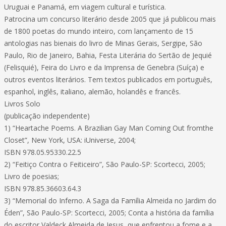
Uruguai e Panamá, em viagem cultural e turística.
Patrocina um concurso literário desde 2005 que já publicou mais
de 1800 poetas do mundo inteiro, com lançamento de 15
antologias nas bienais do livro de Minas Gerais, Sergipe, São
Paulo, Rio de Janeiro, Bahia, Festa Literária do Sertão de Jequié
(Felisquié), Feira do Livro e da Imprensa de Genebra (Suíça) e
outros eventos literários. Tem textos publicados em português,
espanhol, inglês, italiano, alemão, holandês e francês.
Livros Solo
(publicação independente)
1) “Heartache Poems. A Brazilian Gay Man Coming Out fromthe
Closet”, New York, USA: iUniverse, 2004;
ISBN 978.05.95330.22.5
2) “Feitiço Contra o Feiticeiro”, São Paulo-SP: Scortecci, 2005;
Livro de poesias;
ISBN 978.85.36603.64.3
3) “Memorial do Inferno. A Saga da Família Almeida no Jardim do
Éden”, São Paulo-SP: Scortecci, 2005; Conta a história da família
do escritor Valdeck Almeida de Jesus, que enfrentou a fome e a