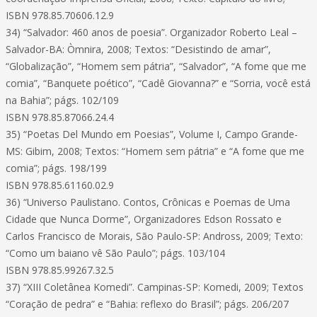
ISBN 978.85.70606.12.9
34) “Salvador: 460 anos de poesia”. Organizador Roberto Leal –
Salvador-BA: Òmnira, 2008; Textos: “Desistindo de amar”,
“Globalização”, “Homem sem pátria”, “Salvador”, “A fome que me
comia”, “Banquete poético”, “Cadê Giovanna?” e “Sorria, você está
na Bahia”; págs. 102/109
ISBN 978.85.87066.24.4
35) “Poetas Del Mundo em Poesias”, Volume I, Campo Grande-
MS: Gibim, 2008; Textos: “Homem sem pátria” e “A fome que me
comia”; págs. 198/199
ISBN 978.85.61160.02.9
36) “Universo Paulistano. Contos, Crônicas e Poemas de Uma
Cidade que Nunca Dorme”, Organizadores Edson Rossato e
Carlos Francisco de Morais, São Paulo-SP: Andross, 2009; Texto:
“Como um baiano vê São Paulo”; págs. 103/104
ISBN 978.85.99267.32.5
37) “XIII Coletânea Komedi”. Campinas-SP: Komedi, 2009; Textos
“Coração de pedra” e “Bahia: reflexo do Brasil”; págs. 206/207