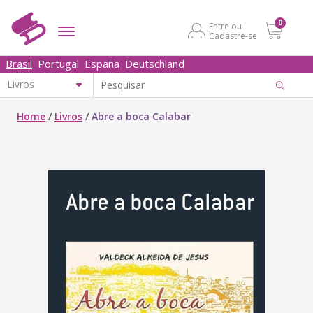
0
Entre ou
Cadastre-se
Brasil
Portugal
España
Deutschland
Home
/
Livros
/
Abre a boca Calabar