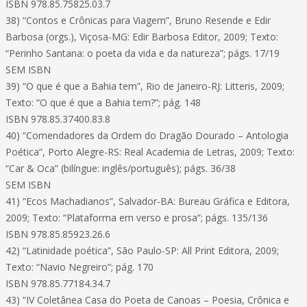
ISBN 978.85.75825.03.7
38) “Contos e Crônicas para Viagem”, Bruno Resende e Edir
Barbosa (orgs.), Viçosa-MG: Edir Barbosa Editor, 2009; Texto:
“Perinho Santana: o poeta da vida e da natureza”; págs. 17/19
SEM ISBN
39) “O que é que a Bahia tem”, Rio de Janeiro-RJ: Litteris, 2009;
Texto: “O que é que a Bahia tem?”; pág. 148
ISBN 978.85.37400.83.8
40) “Comendadores da Ordem do Dragão Dourado – Antologia
Poética”, Porto Alegre-RS: Real Academia de Letras, 2009; Texto:
“Car & Oca” (bilíngue: inglês/português); págs. 36/38
SEM ISBN
41) “Ecos Machadianos”, Salvador-BA: Bureau Gráfica e Editora,
2009; Texto: “Plataforma em verso e prosa”; págs. 135/136
ISBN 978.85.85923.26.6
42) “Latinidade poética”, São Paulo-SP: All Print Editora, 2009;
Texto: “Navio Negreiro”; pág. 170
ISBN 978.85.77184.34.7
43) “IV Coletânea Casa do Poeta de Canoas – Poesia, Crônica e