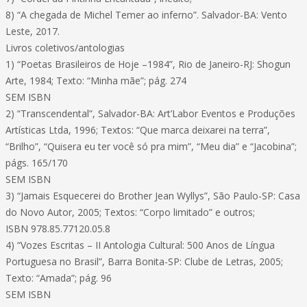
8) “A chegada de Michel Temer ao inferno”. Salvador-BA: Vento
Leste, 2017.
Livros coletivos/antologias
1) “Poetas Brasileiros de Hoje –1984”, Rio de Janeiro-RJ: Shogun
Arte, 1984; Texto: “Minha mãe”; pág. 274
SEM ISBN
2) “Transcendental”, Salvador-BA: Art’Labor Eventos e Produções
Artísticas Ltda, 1996; Textos: “Que marca deixarei na terra”,
“Brilho”, “Quisera eu ter você só pra mim”, “Meu dia” e “Jacobina”;
págs. 165/170
SEM ISBN
3) “Jamais Esquecerei do Brother Jean Wyllys”, São Paulo-SP: Casa
do Novo Autor, 2005; Textos: “Corpo limitado” e outros;
ISBN 978.85.77120.05.8
4) “Vozes Escritas – II Antologia Cultural: 500 Anos de Língua
Portuguesa no Brasil”, Barra Bonita-SP: Clube de Letras, 2005;
Texto: “Amada”; pág. 96
SEM ISBN