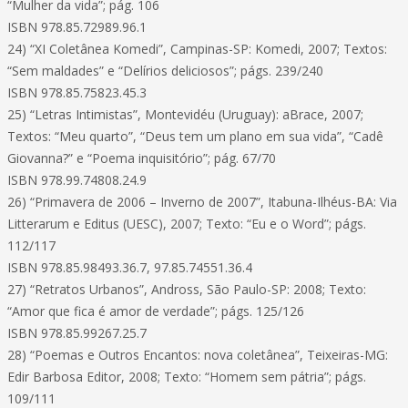
“Mulher da vida”; pág. 106
ISBN 978.85.72989.96.1
24) “XI Coletânea Komedi”, Campinas-SP: Komedi, 2007; Textos:
“Sem maldades” e “Delírios deliciosos”; págs. 239/240
ISBN 978.85.75823.45.3
25) “Letras Intimistas”, Montevidéu (Uruguay): aBrace, 2007;
Textos: “Meu quarto”, “Deus tem um plano em sua vida”, “Cadê
Giovanna?” e “Poema inquisitório”; pág. 67/70
ISBN 978.99.74808.24.9
26) “Primavera de 2006 – Inverno de 2007”, Itabuna-Ilhéus-BA: Via
Litterarum e Editus (UESC), 2007; Texto: “Eu e o Word”; págs.
112/117
ISBN 978.85.98493.36.7, 97.85.74551.36.4
27) “Retratos Urbanos”, Andross, São Paulo-SP: 2008; Texto:
“Amor que fica é amor de verdade”; págs. 125/126
ISBN 978.85.99267.25.7
28) “Poemas e Outros Encantos: nova coletânea”, Teixeiras-MG:
Edir Barbosa Editor, 2008; Texto: “Homem sem pátria”; págs.
109/111