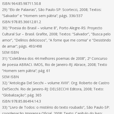
ISBN 964.85.98711.50.8
29) “Elo de Palavras”, São Paulo-SP: Scortecci, 2008; Textos:
“Salvador” e “Homem sem pátria”; págs. 336/337
ISBN 978.85.36612.81.2
30) “Poesia do Brasil – volume 8”, Porto Alegre-RS: Proyecto
Cultural Sur – Brasil. Grafite, 2008; Textos: “Salvador”, “Busca pelo
amor”, “Delírios deliciosos”, “A fome que me comia” e “Desistindo
de amar”; págs. 493/498
SEM ISBN
31) “Coletânea dos 44 melhores poemas de 2008”, 2º Concurso
de poesia ABRACI. IMOS, Rio de Janeiro-RJ: Abrace, 2008; Texto
“Homem sem pátria”; pág. 61
SEM ISBN
32) “Antologia Del Secchi – volume XVIII”. Org. Roberto de Castro
Del’Secchi. Rio de Janeiro-RJ: DELSECCHI Editora, 2008; Texto:
“Globalização”; pág. 365
ISBN 978.85.86494.14.3
33) “Livro de Todos: o mistério do texto roubado”, São Paulo-SP:
coordenação Imprensa Oficial, 2008; Texto: Capítulo do livro;