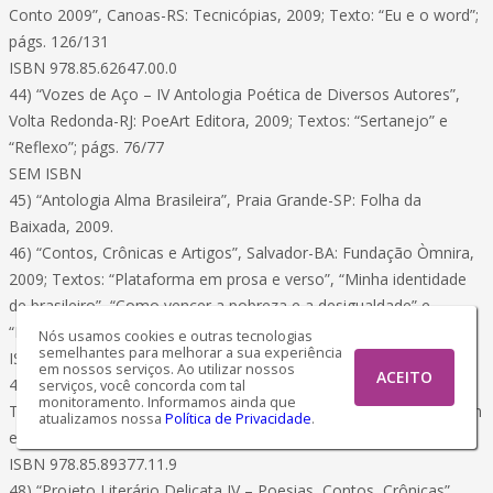
Conto 2009”, Canoas-RS: Tecnicópias, 2009; Texto: “Eu e o word”;
págs. 126/131
ISBN 978.85.62647.00.0
44) “Vozes de Aço – IV Antologia Poética de Diversos Autores”,
Volta Redonda-RJ: PoeArt Editora, 2009; Textos: “Sertanejo” e
“Reflexo”; págs. 76/77
SEM ISBN
45) “Antologia Alma Brasileira”, Praia Grande-SP: Folha da
Baixada, 2009.
46) “Contos, Crônicas e Artigos”, Salvador-BA: Fundação Òmnira,
2009; Textos: “Plataforma em prosa e verso”, “Minha identidade
de brasileiro”, “Como vencer a pobreza e a desigualdade” e
“Resistência do povo negro do Calabar”; págs. 69/78
Nós usamos cookies e outras tecnologias
semelhantes para melhorar a sua experiência
ISBN 978.85.87066.26.8
em nossos serviços. Ao utilizar nossos
ACEITO
47) “Antologia Literária Cidade”, Belém-PA: L&A Editores, 2009;
serviços, você concorda com tal
monitoramento. Informamos ainda que
Textos: “Eu navegante”, “Droga de vida”, “Sertanejo” e “Amor com
atualizamos nossa
Política de Privacidade
.
ela”; págs. 101/104
ISBN 978.85.89377.11.9
48) “Projeto Literário Delicata IV – Poesias, Contos, Crônicas”,