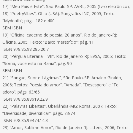
17) “Meu País é Este”, São Paulo-SP: AVBL, 2005 (livro eletrônico);
18) “PoetryVibes”, Ohio (USA): Sungrafics INC, 2005; Texto:
“Mydeath”; págs. 182 e 400
SEM ISBN
19) “Oficina: caderno de poesia, 20 anos”, Rio de Janeiro-RJ:
Oficina, 2005; Texto: “Baixo meretrício”; pág. 11
ISBN 978.85.98.285.20.7
20) “Pérgula Literária – VII”, Rio de Janeiro-RJ: EVSA, 2005; Texto:
“Sorria, você está na Bahia”; pág. 90
SEM ISBN
21) “Sangue, Suor e Lágrimas”, São Paulo-SP: Arnaldo Giraldo,
2006; Textos: Poesia do amor”, “Amada”, “Desespero” e “Te
adoro”; págs. 63/65
ISBN 978.85.88619.22.9
22) “Palavras Libertas”, Uberlândia-MG: Roma, 2007; Texto:
“Diversidade, diversificar”; págs. 73/74
ISBN 978.85.99474.14.3
23) “Amor, Sublime Amor”, Rio de Janeiro-RJ: Litteris, 2006; Texto: