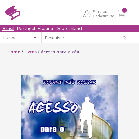
0
Entre ou
Cadastre-se
Brasil
Portugal
España
Deutschland
Home
/
Livros
/
Acesso para o céu