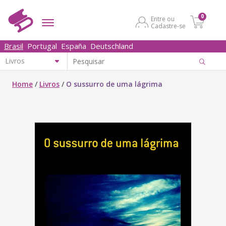
0
Entre ou
Cadastre-se
Brasil
Portugal
España
Deutschland
Home
/
Livros
/
O sussurro de uma lágrima