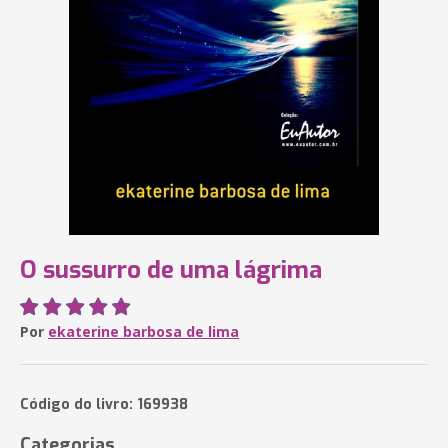
O sussurro de uma lágrima
Por
ekaterine barbosa de lima
Código do livro: 169938
Categorias