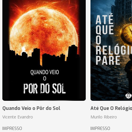
Quando Veio o Pôr do Sol
Até Que O Relógio
Vicente Evandro
Murilo Ribeiro
IMPRESSO
IMPRESSO