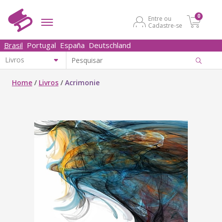
0
Entre ou
Cadastre-se
Brasil
Portugal
España
Deutschland
Home
/
Livros
/
Acrimonie