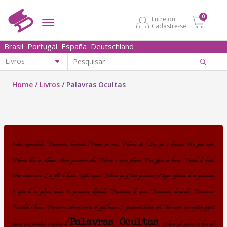
0
Entre ou
Cadastre-se
Brasil
Portugal
España
Deutschland
Home
/
Livros
/
Palavras Ocultas