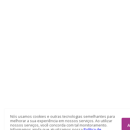
Nós usamos cookies e outras tecnologias semelhantes para
melhorar a sua experiência em nossos serviços. Ao utilizar
A
nossos serviços, você concorda com tal monitoramento.
Informamos ainda que atualizamos nossa
Política de