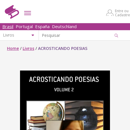
Entre ou
Cadastre
Brasil
Portugal
España
Deutschland
Home
/
Livros
/
ACROSTICANDO POESIAS