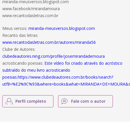
miranda-meusversos.blogspot.com
www.facebook/mirandamoura
www.recantodasletras.com.br
Meus versos:
miranda-meusversos.blogspot.com
Recanto das letras:
www.recantodasletras.com.br/autores/miranda56
Clube de Autores:
clubedeautores.ning.com/profile/josemirandademoura
acrosticando poesias:
Este vídeo foi criado através do acróstico
subtraído do meu livro acrosticando
poesias.https://www.clubedeautores.com.br/books/search?
utf8=%E2%9C%93&where=books&what=MIRANDA+DE+MOURA&sor
Perfil completo
Fale com o autor