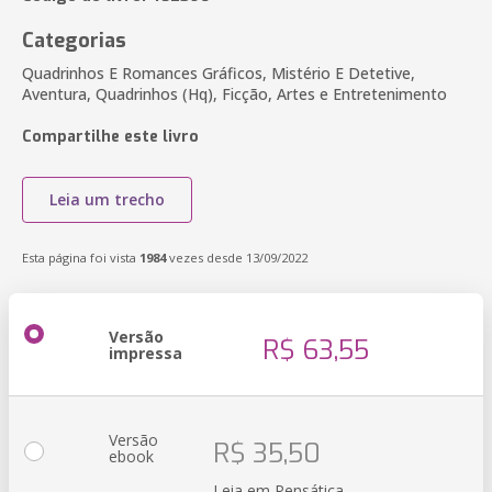
Categorias
Quadrinhos E Romances Gráficos, Mistério E Detetive,
Aventura, Quadrinhos (Hq), Ficção, Artes e Entretenimento
Compartilhe este livro
Leia um trecho
Esta página foi vista
1984
vezes desde 13/09/2022
Versão
R$ 63,55
impressa
Versão
R$ 35,50
ebook
Leia em Pensática