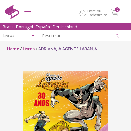
0
Entre ou
Cadastre-se
Brasil
Portugal
España
Deutschland
Home
/
Livros
/
ADRIANA, A AGENTE LARANJA