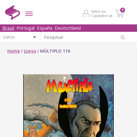
0
Entre ou
Cadastre-se
Brasil
Portugal
España
Deutschland
Home
/
Livros
/
MÚLTIPLO 116