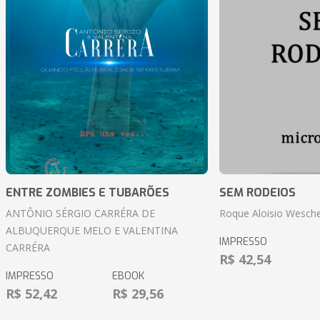
ENTRE ZOMBIES E TUBARÕES
SEM RODEIOS
ANTÔNIO SÉRGIO CARRÉRA DE
Roque Aloisio Wesche
ALBUQUERQUE MELO E VALENTINA
IMPRESSO
CARRÉRA
R$ 42,54
IMPRESSO
EBOOK
R$ 52,42
R$ 29,56