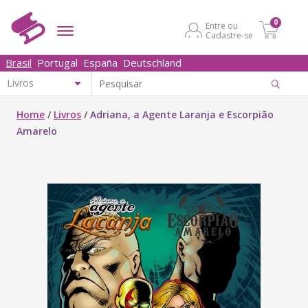
0
Entre ou
Cadastre-se
Brasil
Portugal
España
Deutschland
Home
/
Livros
/
Adriana, a Agente Laranja e Escorpião
Amarelo