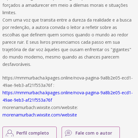
forçados a amadurecer em meio a dilemas morais e situações
limites.
Com uma voz que transita entre a dureza da realidade e a busca
por redenção, a autora convida o leitor a refletir sobre as
escolhas que definem quem somos quando o mundo ao redor
parece ruir. E seus livros presenciamos cada passo em sua
trajetória de dar voz àqueles que ousam enfrentar os "gigantes"
do mundo moderno, mesmo quando as chances parecem
desfavoráveis.
https://mmmurbacha.kpages.online/nova-pagina-9a8b2e05-ecd1-
49ae-9eb3-af21f553a76f :
https://mmmurbacha.kpages.online/nova-pagina-9a8b2e05-ecd1-
49ae-9eb3-af21f553a76f
morenamurbach.wixsite.com/website:
morenamurbach.wixsite.com/website
Perfil completo
Fale com o autor