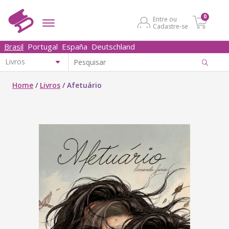
0
Entre ou
Cadastre-se
Brasil
Portugal
España
Deutschland
Home
/
Livros
/
Afetuário